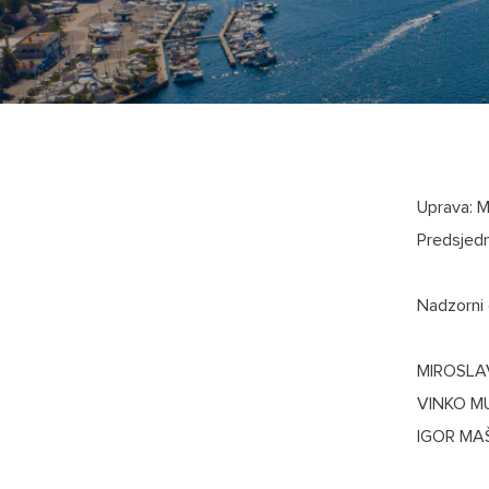
Uprava: M
Predsjedn
Nadzorni 
MIROSLAV
VINKO MU
IGOR MAŠ