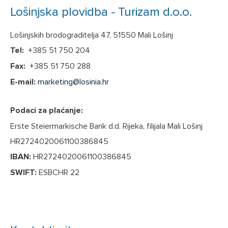
Lošinjska plovidba - Turizam d.o.o.
Lošinjskih brodograditelja 47, 51550 Mali Lošinj
Tel:
+385 51 750 204
Fax:
+385 51 750 288
E-mail:
marketing@losinia.hr
Podaci za plaćanje:
Erste Steiermarkische Bank d.d. Rijeka, filijala Mali Lošinj
HR2724020061100386845
IBAN:
HR2724020061100386845
SWIFT:
ESBCHR 22