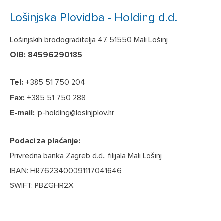
Lošinjska Plovidba - Holding d.d.
Lošinjskih brodograditelja 47, 51550 Mali Lošinj
OIB: 84596290185
Tel:
+385 51 750 204
Fax:
+385 51 750 288
E-mail:
lp-holding@losinjplov.hr
Podaci za plaćanje:
Privredna banka Zagreb d.d., filijala Mali Lošinj
IBAN: HR7623400091117041646
SWIFT: PBZGHR2X