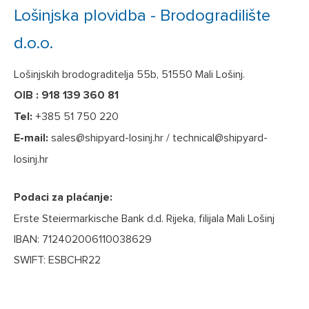
Lošinjska plovidba - Brodogradilište
d.o.o.
Lošinjskih brodograditelja 55b, 51550 Mali Lošinj.
OIB : 918 139 360 81
Tel:
+385 51 750 220
E-mail:
sales@shipyard-losinj.hr
/
technical@shipyard-
losinj.hr
Podaci za plaćanje:
Erste Steiermarkische Bank d.d. Rijeka, filijala Mali Lošinj
IBAN: 712402006110038629
SWIFT: ESBCHR22